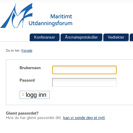
Fortsett
Navigation
til
innholdet.
|
Gå
til
navigasjonen
Konferanser
Årsmøteprotokoller
Vedtekter
Du er her:
Forside
Brukernavn
Passord
Glemt passordet?
Hvis du har glemt passordet ditt,
kan vi sende deg et nytt
.